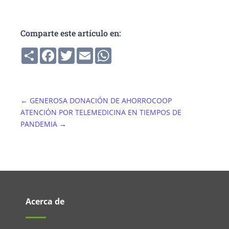
Comparte este artículo en:
Compartir
Facebook
Twitter
Email
WhatsApp
←
GENEROSA DONACIÓN DE AHORROCOOP
ATENCIÓN POR TELEMEDICINA EN TIEMPOS DE
PANDEMIA
→
Acerca de