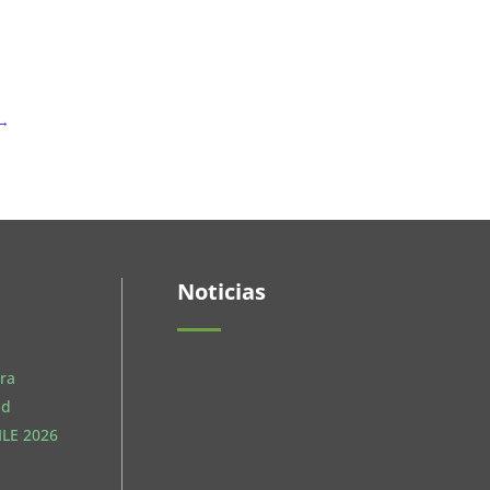
→
Noticias
ra
ud
LE 2026