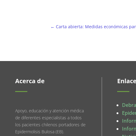
←
Carta abierta: Medidas económicas para
Acerca de
Enlac
Debra
Apoyo, educación y atención médica
Epide
de diferentes especialistas a todos
Infor
los pacientes chilenos portadores de
Infor
Epidermolisis Bulosa (EB).