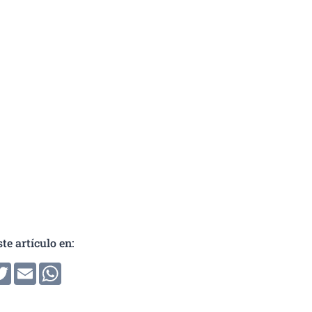
te artículo en:
ir
cebook
Twitter
Email
WhatsApp