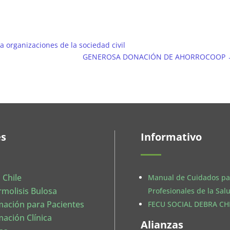
 organizaciones de la sociedad civil
GENEROSA DONACIÓN DE AHORROCOOP
es
Informativo
 Chile
Manual de Cuidados pa
rmolisis Bulosa
Profesionales de la Sal
mación para Pacientes
FECU SOCIAL DEBRA CHI
mación Clínica
Alianzas