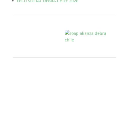
FECU SOCIAL DEBRA CHILE 2026
Alianzas
Noticias
El pasado 27 de mayo se realizó un nuevo
Encuentro de Jóvenes en las...