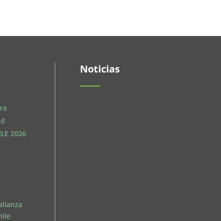
Noticias
ra
ud
LE 2026
El pasado 27 de mayo se
realizó un nuevo Encuentro