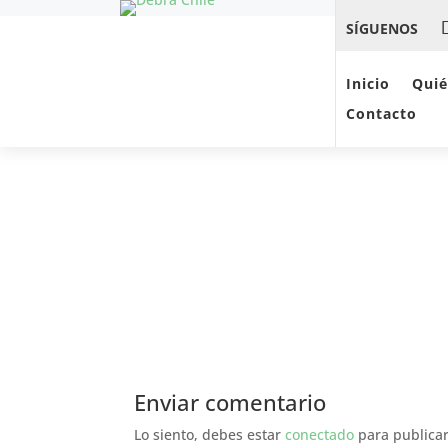
SÍGUENOS
BOLETÍN N°31
Inicio
Qui
por
webmaster
|
Jun 23, 2022
|
Boletines
|
0 
Contacto
Enviar comentario
Lo siento, debes estar
conectado
para publicar