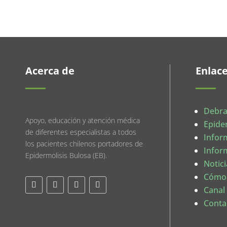
Acerca de
Enlac
Debra
Apoyo, educación y atención médica
Epide
de diferentes especialistas a todos
Infor
los pacientes chilenos portadores de
Infor
Epidermolisis Bulosa (EB).
Notici
Cómo
Canal
Conta