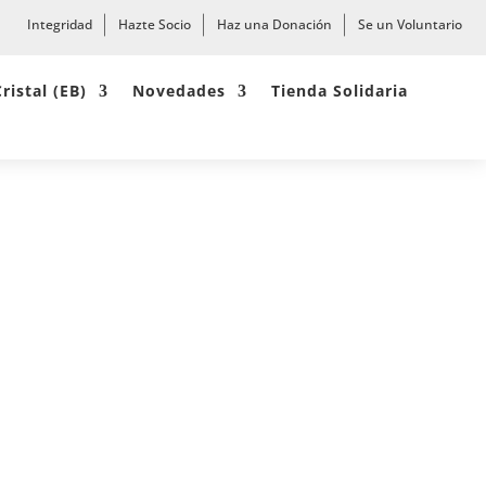
Integridad
Hazte Socio
Haz una Donación
Se un Voluntario
Cristal (EB)
Novedades
Tienda Solidaria