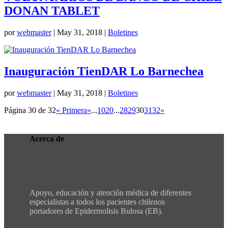
DONAN TABLET
por
webmaster
|
May 31, 2018
|
Boletines
Inauguración TienDAR Lo Barnechea
por
webmaster
|
May 31, 2018
|
Boletines
Página 30 de 32
« Primera
«
...
10
20
...
28
29
30
31
32
»
Acerca de
Apoyo, educación y atención médica de diferentes
especialistas a todos los pacientes chilenos
portadores de Epidermolisis Bulosa (EB).