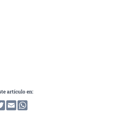
te artículo en:
ir
cebook
Twitter
Email
WhatsApp