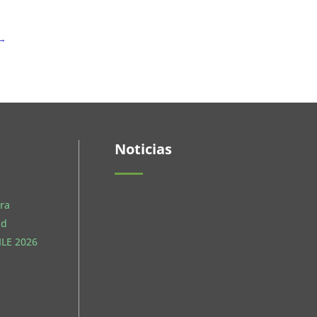
→
Noticias
ra
ud
LE 2026