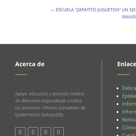
←
ESCUELA “ZAPATITO JUGUETON” UN EJ
INAUG
Acerca de
Enlac
Debra
Apoyo, educación y atención médica
Epide
de diferentes especialistas a todos
Infor
los pacientes chilenos portadores de
Infor
Epidermolisis Bulosa (EB).
Notici
Cómo
Canal