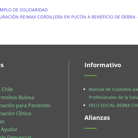
EMPLO DE SOLIDARIDAD
URACIÓN RE/MAX CORDILLERA EN PUCÓN A BENEFICIO DE DEBRA
es
Informativo
 Chile
Manual de Cuidados pa
rmolisis Bulosa
Profesionales de la Sal
mación para Pacientes
FECU SOCIAL DEBRA CHI
mación Clínica
Alianzas
as
 Ayudar
 de Denuncias