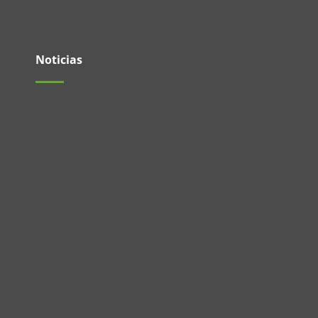
Noticias
El pasado 27 de mayo se realizó un nuevo
Encuentro de Jóvenes en las...