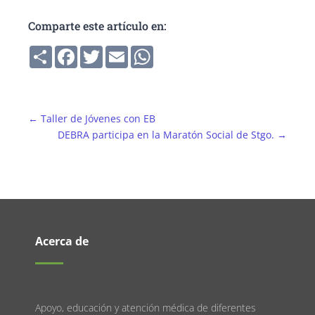
Comparte este artículo en:
Compartir
Facebook
Twitter
Email
WhatsApp
←
Taller de Jóvenes con EB
DEBRA participa en la Maratón Social de Stgo.
→
Acerca de
Apoyo, educación y atención médica de diferentes