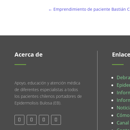
←
Emprendimiento de paciente Bastián 
Acerca de
Enlac
Debra
Apoyo, educación y atención médica
Epide
de diferentes especialistas a todos
Infor
los pacientes chilenos portadores de
Infor
Epidermolisis Bulosa (EB).
Notici
Cómo
Canal