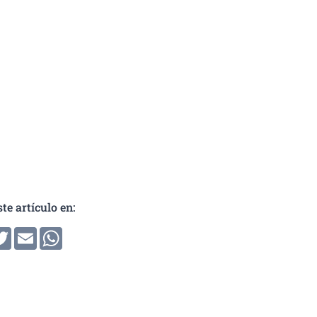
te artículo en:
ir
cebook
Twitter
Email
WhatsApp