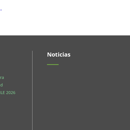
→
Noticias
ra
ud
LE 2026