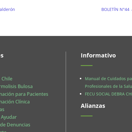
Calderón
BOLETÍN N°44
es
Informativo
 Chile
Manual de Cuidados pa
rmolisis Bulosa
Profesionales de la Sal
mación para Pacientes
FECU SOCIAL DEBRA CHI
mación Clínica
Alianzas
as
 Ayudar
 de Denuncias