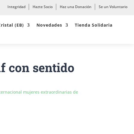
Integridad
Hazte Socio
Haz una Donación
Se un Voluntario
Cristal (EB)
Novedades
Tienda Solidaria
lf con sentido