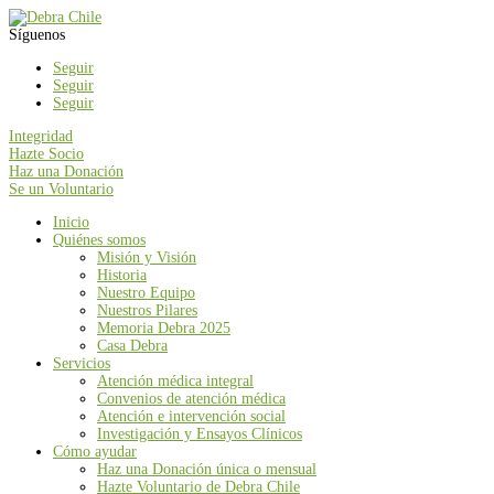
Síguenos
Seguir
Seguir
Seguir
Integridad
Hazte Socio
Haz una Donación
Se un Voluntario
Inicio
Quiénes somos
Misión y Visión
Historia
Nuestro Equipo
Nuestros Pilares
Memoria Debra 2025
Casa Debra
Servicios
Atención médica integral
Convenios de atención médica
Atención e intervención social
Investigación y Ensayos Clínicos
Cómo ayudar
Haz una Donación única o mensual
Hazte Voluntario de Debra Chile