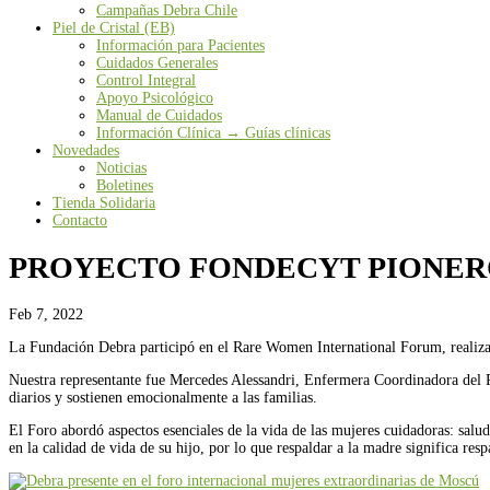
Campañas Debra Chile
Piel de Cristal (EB)
Información para Pacientes
Cuidados Generales
Control Integral
Apoyo Psicológico
Manual de Cuidados
Información Clínica → Guías clínicas
Novedades
Noticias
Boletines
Tienda Solidaria
Contacto
PROYECTO FONDECYT PIONER
Feb 7, 2022
La Fundación Debra participó en el Rare Women International Forum, realizad
Nuestra representante fue Mercedes Alessandri, Enfermera Coordinadora del 
diarios y sostienen emocionalmente a las familias.
El Foro abordó aspectos esenciales de la vida de las mujeres cuidadoras: salud
en la calidad de vida de su hijo, por lo que respaldar a la madre significa resp