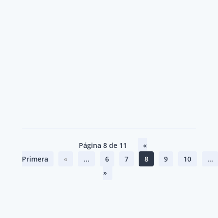
Página 8 de 11
«
Primera
«
...
6
7
8
9
10
...
»