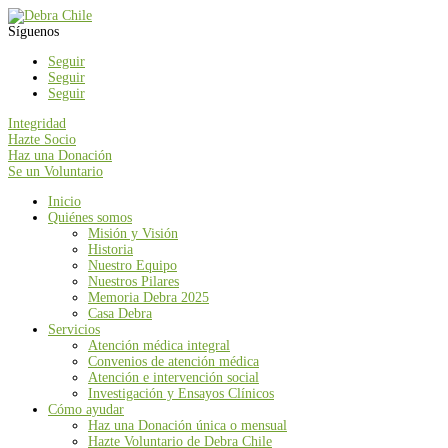
Síguenos
Seguir
Seguir
Seguir
Integridad
Hazte Socio
Haz una Donación
Se un Voluntario
Inicio
Quiénes somos
Misión y Visión
Historia
Nuestro Equipo
Nuestros Pilares
Memoria Debra 2025
Casa Debra
Servicios
Atención médica integral
Convenios de atención médica
Atención e intervención social
Investigación y Ensayos Clínicos
Cómo ayudar
Haz una Donación única o mensual
Hazte Voluntario de Debra Chile