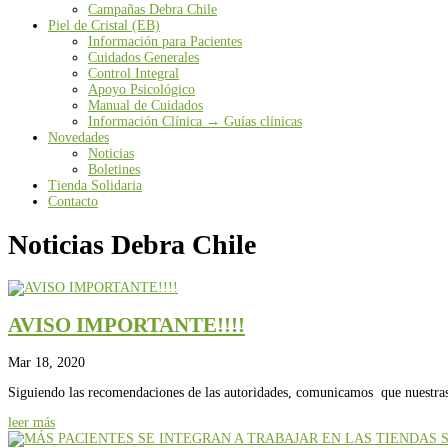
Campañas Debra Chile
Piel de Cristal (EB)
Información para Pacientes
Cuidados Generales
Control Integral
Apoyo Psicológico
Manual de Cuidados
Información Clínica → Guías clínicas
Novedades
Noticias
Boletines
Tienda Solidaria
Contacto
Noticias Debra Chile
AVISO IMPORTANTE!!!!
Mar 18, 2020
Siguiendo las recomendaciones de las autoridades, comunicamos que nuestras
leer más