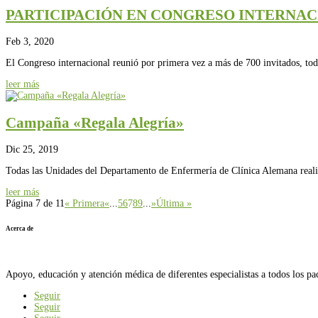
PARTICIPACIÓN EN CONGRESO INTERNACI
Feb 3, 2020
El Congreso internacional reunió por primera vez a más de 700 invitados, todo
leer más
Campaña «Regala Alegría»
Dic 25, 2019
Todas las Unidades del Departamento de Enfermería de Clínica Alemana reali
leer más
Página 7 de 11
« Primera
«
...
5
6
7
8
9
...
»
Última »
Acerca de
Apoyo, educación y atención médica de diferentes especialistas a todos los pa
Seguir
Seguir