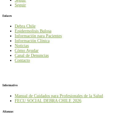
Seguir
Seguir
Enlaces
Debra Chile
Epidermolisis Bulosa
Información para Pacientes
Información Clínica
Noticias
Cómo Ayudar
Canal de Denuncias
Contacto
Informativo
Manual de Cuidados para Profesionales de la Salud
FECU SOCIAL DEBRA CHILE 2026
Alianzas